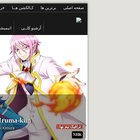
صفحه اصلی
برترین ها
کـالکشن هــا
خری
آرشیو کلــی
انیمیشن
 Iruma-kun
ترافیک نیم بها
i Kimura
NHK