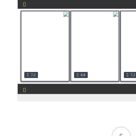
7.2
6.8
7.2