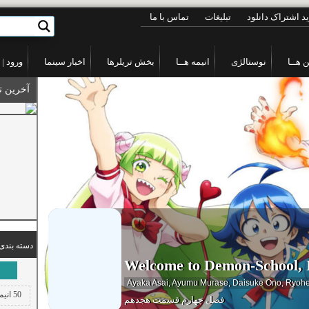
د اشتراک دانلود
تبلیغات
تماس با ما
 هــا
نوستالژی
انیمه هــا
بخش تریلرها
اخبار سینما
ورود
|
آخرین ت
دسته بندی 
Welcome to Demon-School,
Ayaka Asai
,
Ayumu Murase
,
Daisuke Ono
,
Ryohe
50 انیمیشن پرفروش دنیـا
فصل چهارم قسمت هجدهم