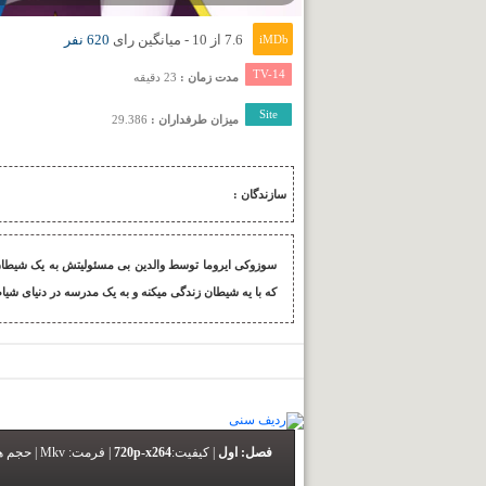
7.6 از 10 - میانگین رای
620 نفر
iMDb
TV-14
مدت زمان :
23 دقیقه
Site
میزان طرفداران :
29.386
سازندگان :
سوزوکی ایروما توسط والدین بی مسئولیتش به یک شیطان 
که با یه شیطان زندگی میکنه و به یک مدرسه در دنیای شیاط
فصل: اول
|
کیفیت:
720p-x264
|
فرمت:
Mkv |
حجم ه