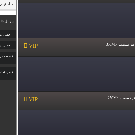
تعداد فیلم 
سریال های
فصل دو
هر قسمت:
350Mb
فصل دو
قسمت هزار
فصل هفده
ر قسمت:
250Mb