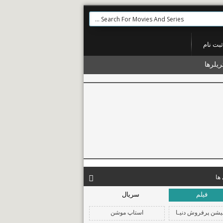
ثبت نام
ریلرها
ها
فیلم
سریال
استاپ موشن