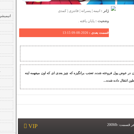
ژانر :
انیمه
|
پسرانه
|
فانتزی
|
کمدی
انیمیشن
وضعیت :
پایان یافته .
قسمت بعدی :
2026-08-09 13:15
ع
در عوض پول فروخته شده. تعجب برانگیزه که چیز بعدی ای که اون میفهمه اینه
ین انتقال داده شده...
ر قسمت:
200Mb