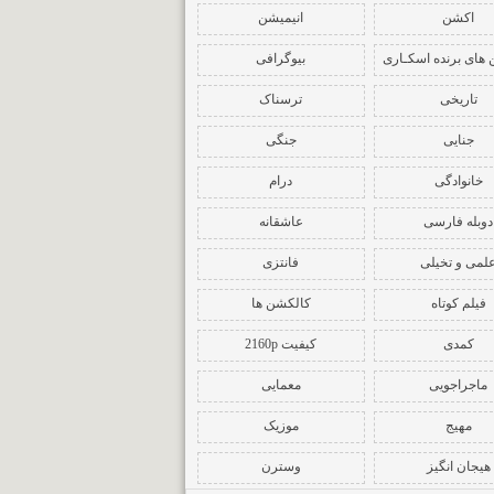
اکشن
انیمیشن
 های برنده اسکـاری
بیوگرافی
تاریخی
ترسناک
جنایی
جنگی
خانوادگی
درام
دوبله فارسی
عاشقانه
لمی و تخیلی
فانتزی
فیلم کوتاه
کالکشن ها
کمدی
کیفیت 2160p
ماجراجویی
معمایی
مهیج
موزیک
هیجان انگیز
وسترن