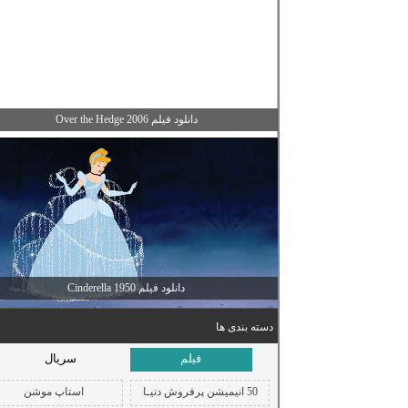
دانلود فیلم Over the Hedge 2006
دانلود فیلم Cinderella 1950
دسته بندی ها
فیلم
سریال
50 انیمیشن پرفروش دنیـا
استاپ موشن