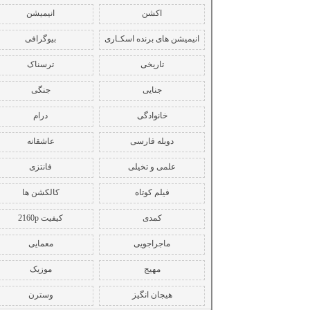
اکشن
انیمیشن
انیمیشن های برنده اسکـاری
بیوگرافی
تاریخی
ترسناک
جنایی
جنگی
خانوادگی
درام
دوبله فارسی
عاشقانه
علمی و تخیلی
فانتزی
فیلم کوتاه
کالکشن ها
کمدی
کیفیت 2160p
ماجراجویی
معمایی
مهیج
موزیک
هیجان انگیز
وسترن