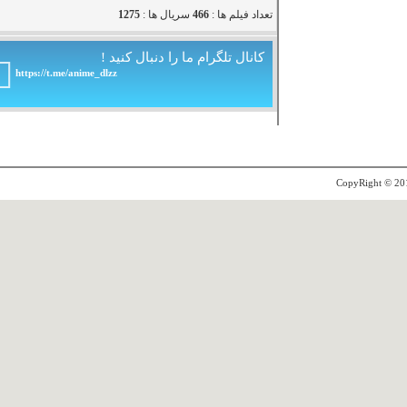
تعداد فیلم ها :
466
سریال ها :
1275
کانال تلگرام ما را دنبال کنید !
https://t.me/anime_dlzz
CopyRight 