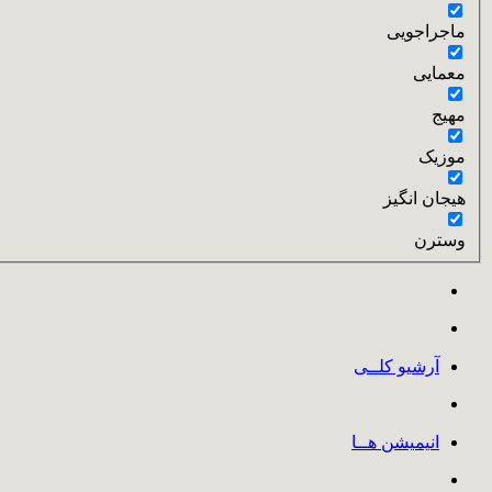
ماجراجویی
معمایی
مهیج
موزیک
هیجان انگیز
وسترن
آرشیو کلــی
انیمیشن هــا