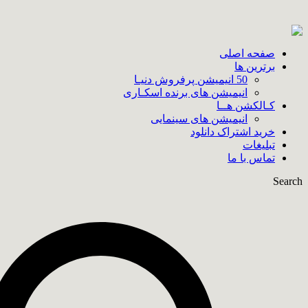
صفحه اصلی
برترین ها
50 انیمیشن پرفروش دنیـا
انیمیشن های برنده اسکـاری
کـالکشن هــا
انیمیشن های سینمایی
خرید اشتراک دانلود
تبلیغات
تماس با ما
Search