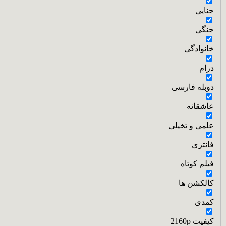
جنایی
جنگی
خانوادگی
درام
دوبله فارسی
عاشقانه
علمی و تخیلی
فانتزی
فیلم کوتاه
کالکشن ها
کمدی
کیفیت 2160p